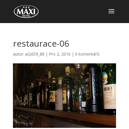
restaurace-06
autor:
aQdZR_88
|
Pro 2, 2016
|
0 komentářů