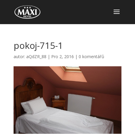
pokoj-715-1
autor:
aQdZR_88
|
Pro 2, 2016
|
0 komentářů