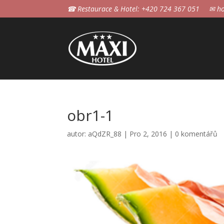
☎ Restaurace & Hotel: +420 724 367 051
✉ ho
obr1-1
autor:
aQdZR_88
|
Pro 2, 2016
|
0 komentářů