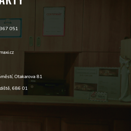
 367 051
maxi.cz
áměstí, Otakarova 81
diště, 686 01