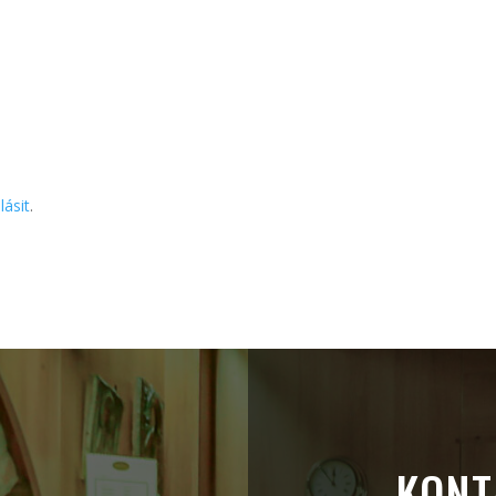
lásit
.
KONT