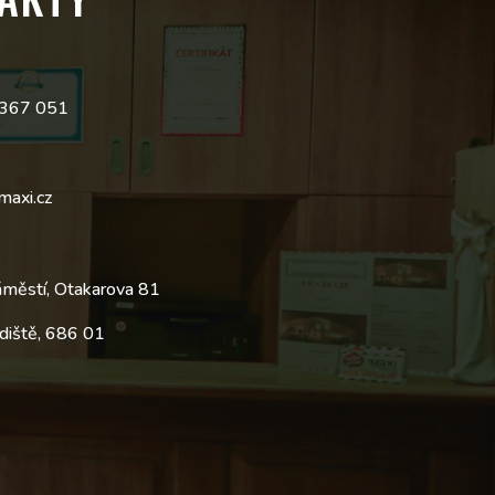
 367 051
maxi.cz
áměstí, Otakarova 81
diště, 686 01