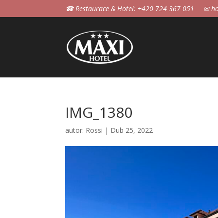
☎ Restaurace & Hotel: +420 724 367 051
✉ ho
IMG_1380
autor:
Rossi
|
Dub 25, 2022