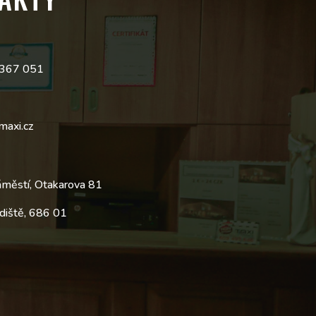
 367 051
maxi.cz
áměstí, Otakarova 81
diště, 686 01