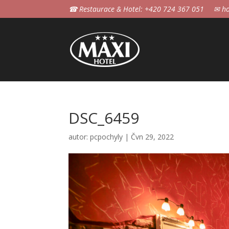
☎ Restaurace & Hotel: +420 724 367 051
✉ ho
DSC_6459
autor:
pcpochyly
|
Čvn 29, 2022