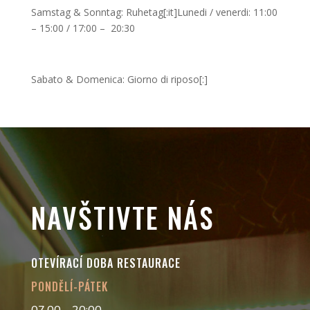
Samstag & Sonntag: Ruhetag[:it]Lunedi / venerdi: 11:00
– 15:00 / 17:00 – 20:30
Sabato & Domenica: Giorno di riposo[:]
NAVŠTIVTE NÁS
OTEVÍRACÍ DOBA RESTAURACE
PONDĚLÍ-PÁTEK