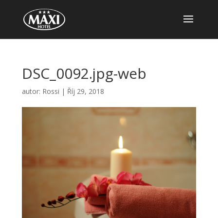
DSC_0092.jpg-web
autor:
Rossi
|
Říj 29, 2018