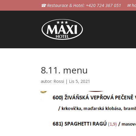
☎ Restaurace & Hotel: +420 724 367 051
✉ ho
8.11. menu
autor:
Rossi
|
Lis 5, 2021