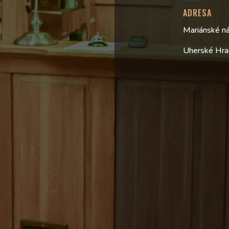
ADRESA
Mariánské n
Uherské Hra