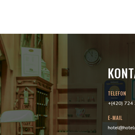
KONT
TELEFON
+(420) 724
E-MAIL
hotel@hotel