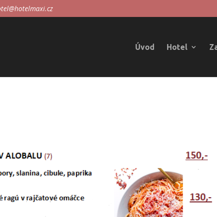
tel@hotelmaxi.cz
Úvod
Hotel
Z