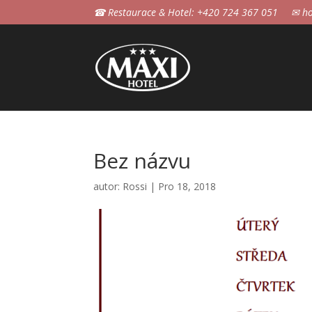
☎ Restaurace & Hotel: +420 724 367 051
✉ ho
Bez názvu
autor:
Rossi
|
Pro 18, 2018