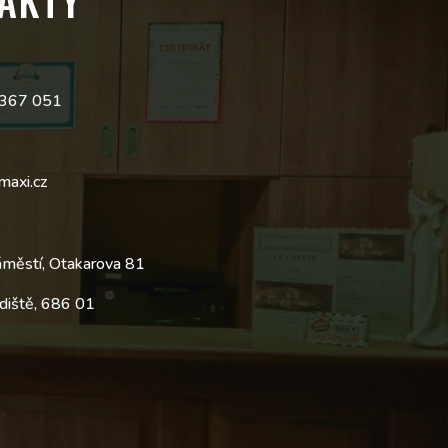
 367 051
maxi.cz
áměstí, Otakarova 81
diště, 686 01