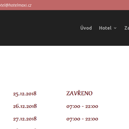
tel@hotelmaxi.cz
Úvod
Hotel
Z