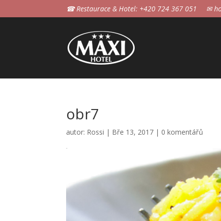
☎ Restaurace & Hotel: +420 724 367 051
✉ ho
obr7
autor:
Rossi
|
Bře 13, 2017
|
0 komentářů