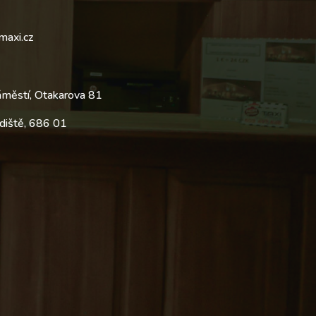
maxi.cz
áměstí, Otakarova 81
diště, 686 01