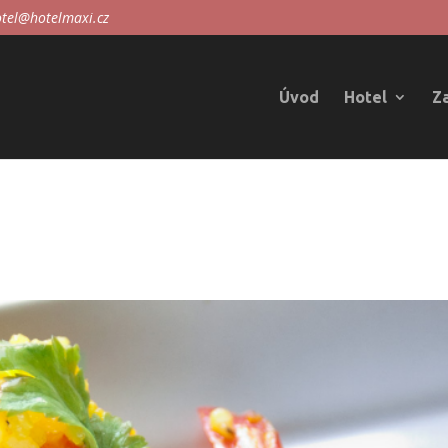
tel@hotelmaxi.cz
Úvod
Hotel
Z