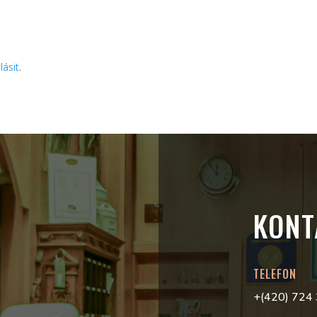
lásit
.
KONT
TELEFON
+(420) 724