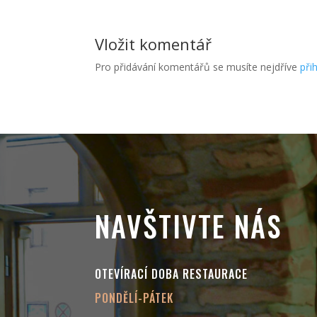
Vložit komentář
Pro přidávání komentářů se musíte nejdříve
přih
NAVŠTIVTE NÁS
OTEVÍRACÍ DOBA RESTAURACE
PONDĚLÍ-PÁTEK