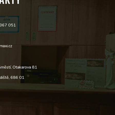
 367 051
maxi.cz
áměstí, Otakarova 81
diště, 686 01