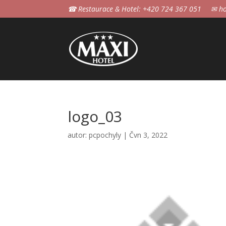
☎ Restaurace & Hotel: +420 724 367 051
✉ ho
logo_03
autor:
pcpochyly
|
Čvn 3, 2022