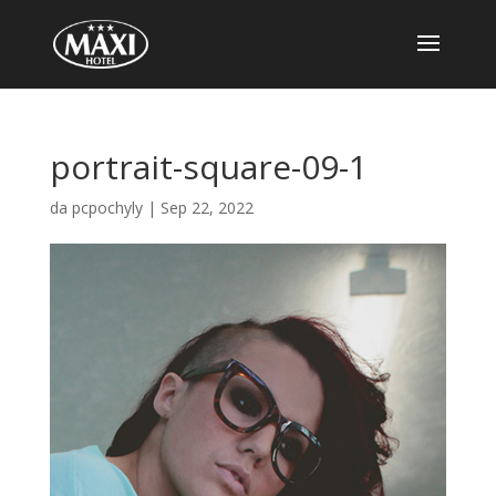
portrait-square-09-1
da
pcpochyly
|
Sep 22, 2022