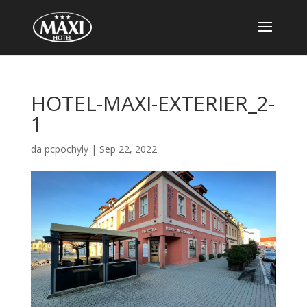
HOTEL-MAXI-EXTERIER_2-
1
da
pcpochyly
|
Sep 22, 2022