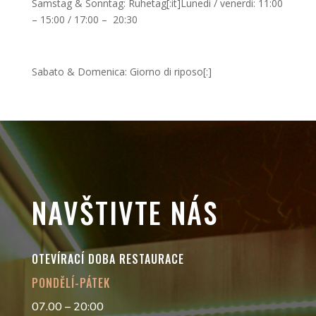
Samstag & Sonntag: Ruhetag[:it]Lunedi / venerdi: 11:00
– 15:00 / 17:00 – 20:30
Sabato & Domenica: Giorno di riposo[:]
NAVŠTIVTE NÁS
OTEVÍRACÍ DOBA RESTAURACE
PONDĚLÍ-PÁTEK
07.00 – 20:00