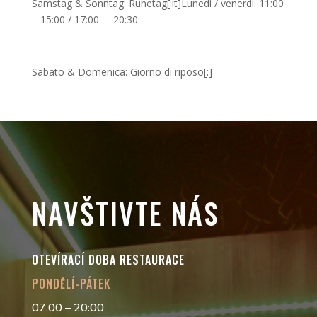
Samstag & Sonntag: Ruhetag[:it]Lunedi / venerdi: 11:00
– 15:00 / 17:00 – 20:30
Sabato & Domenica: Giorno di riposo[:]
NAVŠTIVTE NÁS
OTEVÍRACÍ DOBA RESTAURACE
PONDĚLÍ-PÁTEK
07.00 – 20:00