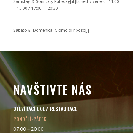
Samstag & Sonntag: Ruhetag[:it]Lunedi / venerdi: 11:00
– 15:00 / 17:00 – 20:30
Sabato & Domenica: Giorno di riposo[:]
NAVŠTIVTE NÁS
OTEVÍRACÍ DOBA RESTAURACE
PONDĚLÍ-PÁTEK
07.00 – 20:00