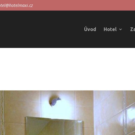
tel@hotelmaxi.cz
Úvod
Hotel
Z