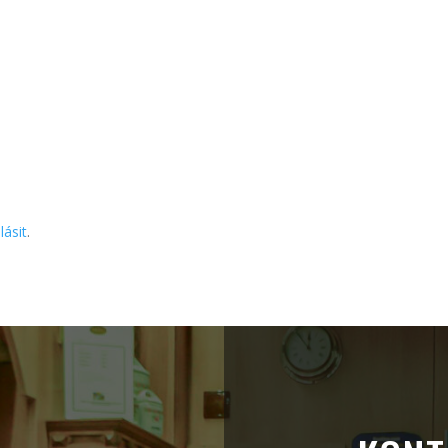
lásit
.