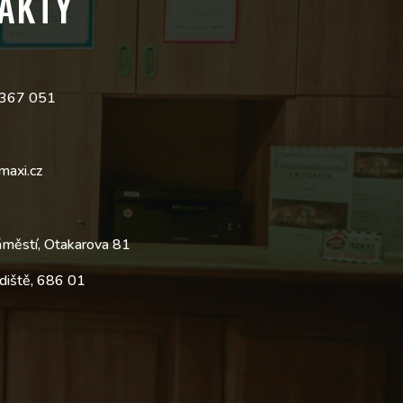
AKTY
 367 051
maxi.cz
áměstí, Otakarova 81
diště, 686 01