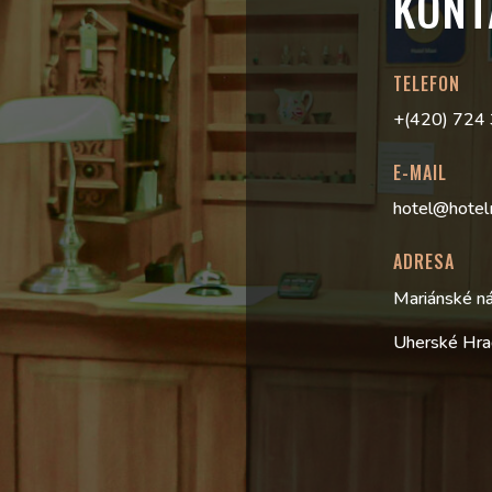
KONT
TELEFON
+(420) 724
E-MAIL
hotel@hotel
ADRESA
Mariánské n
Uherské Hra