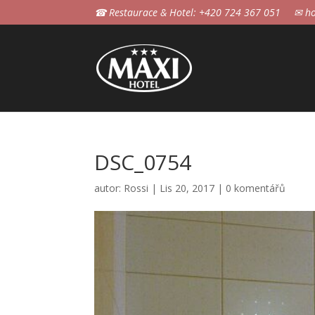
☎ Restaurace & Hotel: +420 724 367 051
✉ ho
DSC_0754
autor:
Rossi
|
Lis 20, 2017
|
0 komentářů