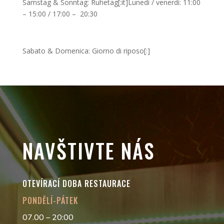
Samstag & Sonntag: Ruhetag[:it]Lunedi / venerdi: 11:00
– 15:00 / 17:00 – 20:30
Sabato & Domenica: Giorno di riposo[:]
NAVŠTIVTE NÁS
OTEVÍRACÍ DOBA RESTAURACE
PONDĚLÍ-PÁTEK
07.00 – 20:00