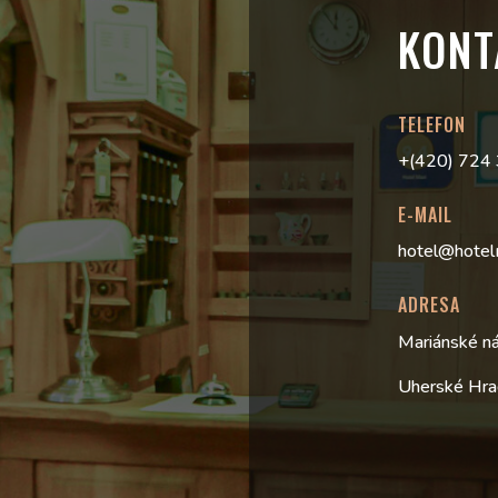
KONT
TELEFON
+(420) 724
E-MAIL
hotel@hotel
ADRESA
Mariánské n
Uherské Hra