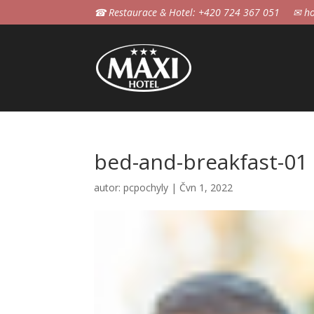
☎ Restaurace & Hotel: +420 724 367 051
✉ ho
bed-and-breakfast-01
autor:
pcpochyly
|
Čvn 1, 2022