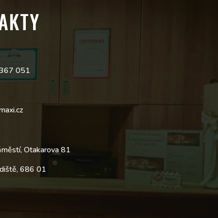
AKTY
 367 051
maxi.cz
áměstí, Otakarova 81
diště, 686 01