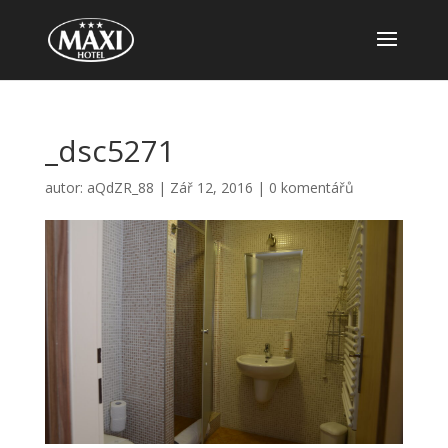
_dsc5271
autor:
aQdZR_88
|
Zář 12, 2016
|
0 komentářů